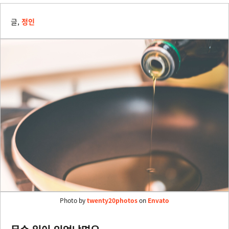
글,
정인
Photo by
twenty20photos
on
Envato