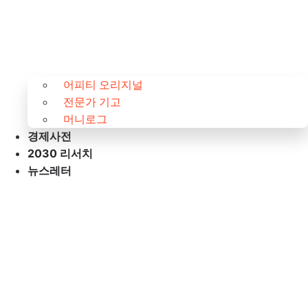
어피티 오리지널
전문가 기고
머니로그
경제사전
2030 리서치
뉴스레터