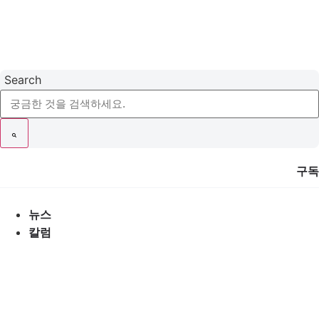
콘
텐
츠
로
건
Search
너
뛰
기
구독
뉴스
칼럼