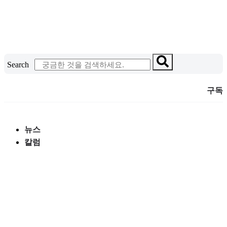
콘
텐
츠
로
건
Search
너
뛰
구독
기
뉴스
칼럼