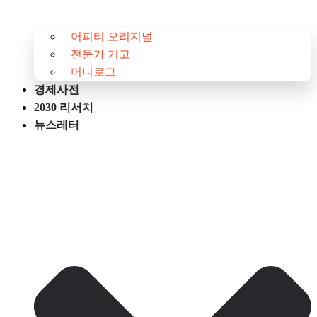
어피티 오리지널
전문가 기고
머니로그
경제사전
2030 리서치
뉴스레터