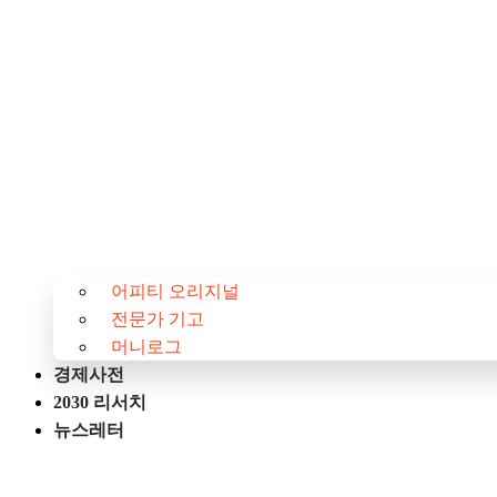
어피티 오리지널
전문가 기고
머니로그
경제사전
2030 리서치
뉴스레터