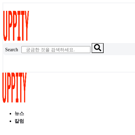
콘
텐
츠
로
건
너
Search
뛰
기
뉴스
칼럼