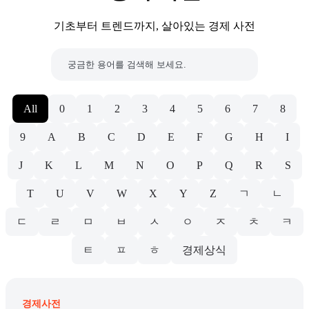
기초부터 트렌드까지, 살아있는 경제 사전
All
0
1
2
3
4
5
6
7
8
9
A
B
C
D
E
F
G
H
I
J
K
L
M
N
O
P
Q
R
S
T
U
V
W
X
Y
Z
ㄱ
ㄴ
ㄷ
ㄹ
ㅁ
ㅂ
ㅅ
ㅇ
ㅈ
ㅊ
ㅋ
ㅌ
ㅍ
ㅎ
경제상식
경제사전