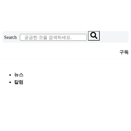
콘
텐
츠
로
건
Search
너
뛰
구독
기
뉴스
칼럼