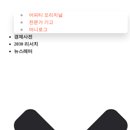
어피티 오리지널
전문가 기고
머니로그
경제사전
2030 리서치
뉴스레터