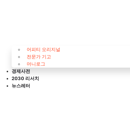
어피티 오리지널
전문가 기고
머니로그
경제사전
2030 리서치
뉴스레터