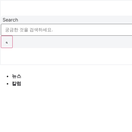
콘
텐
츠
Search
로
건
너
뛰
기
뉴스
칼럼