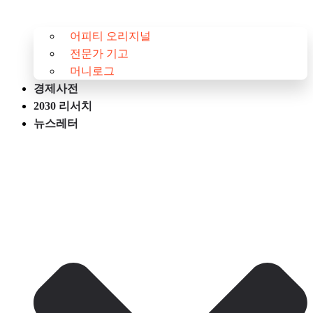
어피티 오리지널
전문가 기고
머니로그
경제사전
2030 리서치
뉴스레터