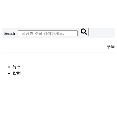
콘
텐
츠
로
건
Search
너
뛰
구독
기
뉴스
칼럼