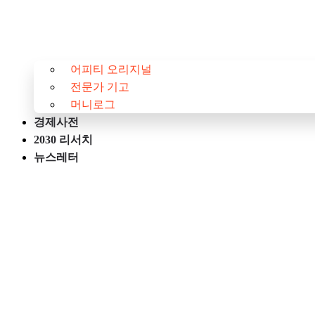
어피티 오리지널
전문가 기고
머니로그
경제사전
2030 리서치
뉴스레터