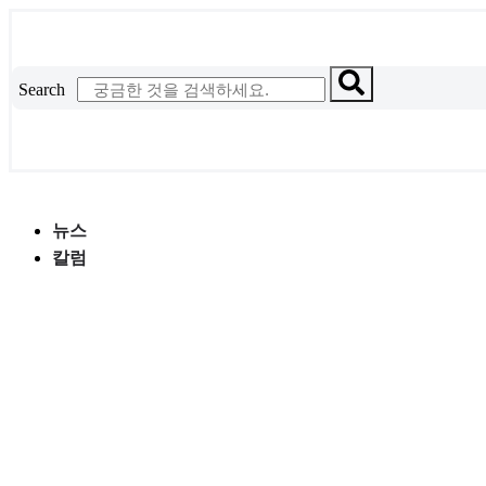
콘
텐
츠
Search
로
건
너
뛰
기
뉴스
칼럼