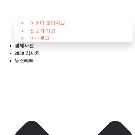
어피티 오리지널
전문가 기고
머니로그
경제사전
2030 리서치
뉴스레터