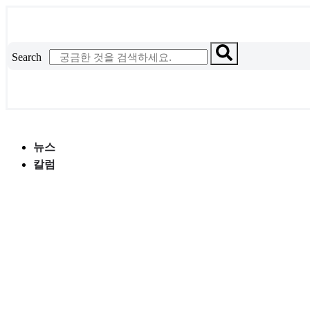
콘
텐
츠
Search
로
건
너
뛰
기
뉴스
칼럼