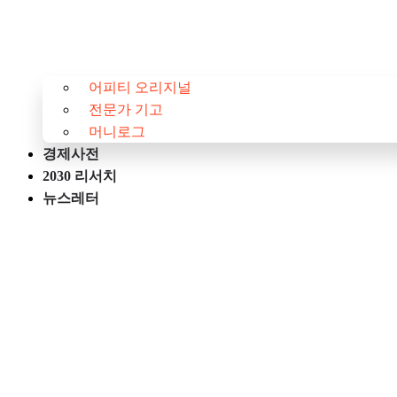
어피티 오리지널
전문가 기고
머니로그
경제사전
2030 리서치
뉴스레터