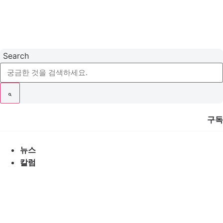
콘
텐
츠
로
건
Search
너
뛰
기
구독
뉴스
칼럼