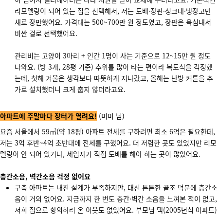
리모델링이 되어 있는 집을 선택해서, 저는 도배·장판·싱크대·냉장고만
새로 장만했어요. 가격대는 500~700만 원 정도였고, 장판은 욕심내서
비싼 걸로 선택했어요.
관리비는 고양이 3마리 + 인간 1명이 사는 기준으로 12~15만 원 정도
나와요. (방 3개, 28평 기준) 추위를 많이 타는 편이라 복도식을 걱정했
는데, 첫해 겨울은 생각보다 따뜻하게 지나갔고, 올해는 난방 커튼을 추
가로 설치했더니 크게 춥지 않더라고요.
아파트에 주말마다 장터가 열려요!
(미미 님)
요즘 서울에서 59㎡(약 18평) 아파트 전세를 구하려면 최소 6억은 필요한데,
저는 3억 후반~4억 초반대에 전세를 구했어요. 더 저렴한 곳도 있었지만 리모
델링이 안 되어 있거나, 세입자가 직접 도배를 해야 하는 곳이 많았어요.
층간소음, 벽간소음 걱정 없어요
구축 아파트는 내진 설계가 부족하지만, 대신 튼튼한 골조 덕분에 층간소
음이 거의 없어요. 지금까지 한 번도 층간·벽간 소음을 느껴본 적이 없고,
저희 집으로 항의하러 온 이웃도 없었어요. 부모님 댁(2005년식 아파트)