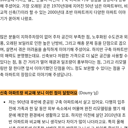
해 주셨어요. 가장 오래된 곳은 1970년대에 지어진 50년 넘은 아파트부터, 비
교적 신축(?)이라 할 수 있는 2000년대 초반 아파트까지 다양한 아파트 이야
기가 쏟아져 나왔죠.
많은 분들이 지하주차장이 없어 주차 공간이 부족한 점, 노후화된 수도관과 외
풍, 오래된 보일러로 인한 높은 난방비, 그리고 해충 문제 등을 단점으로 꼽으
며, 살면서 겪은 어려움을 솔직하게 이야기해 주셨어요. 하지만 구축 아파트만
의 매력도 분명했는데요. 신축보다 저렴한 가격으로 더 넓은 공간을 사용할 수
있다는 점, 동 간 거리가 멀어 채광과 일조량이 풍부하다는 점, 그리고 리모델
링만 잘 한다면 앞서 이야기했던 단점을 어느 정도 보완할 수 있다는 점을 구
축 아파트의 장점으로 이야기해 주셨답니다.
신축 아파트랑 비교해 보니 이런 점이 달랐어요
(Douny 님)
저는 90년대 후반에 준공된 구축 아파트에서 살고 있어요. 다행히 입주
전에 가족과 한 달 동안 외부 숙소에서 머물며 완전 리모델링을 했기 때
문에 깨끗한 환경에서 생활하고 있죠. 하지만 이전에 살던 2010년대 초
반 아파트와 비교해 보니 생각보다 차이가 많이 나더라고요. 특히 올해
신축 아파트에 입주한 선배의 집을 방문하고 나서 그 차이를 확실히 느꼈