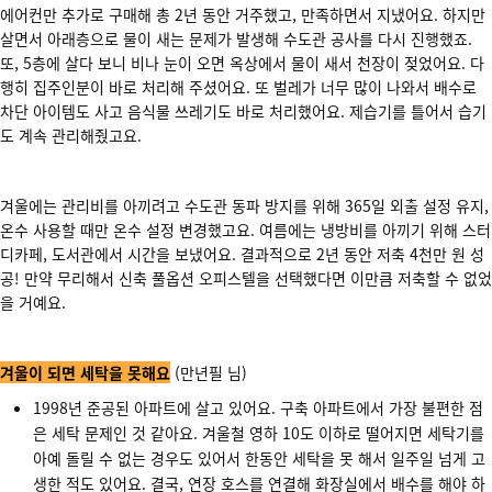
에어컨만 추가로 구매해 총 2년 동안 거주했고, 만족하면서 지냈어요. 하지만
살면서 아래층으로 물이 새는 문제가 발생해 수도관 공사를 다시 진행했죠.
또, 5층에 살다 보니 비나 눈이 오면 옥상에서 물이 새서 천장이 젖었어요. 다
행히 집주인분이 바로 처리해 주셨어요. 또 벌레가 너무 많이 나와서 배수로
차단 아이템도 사고 음식물 쓰레기도 바로 처리했어요. 제습기를 틀어서 습기
도 계속 관리해줬고요.
겨울에는 관리비를 아끼려고 수도관 동파 방지를 위해 365일 외출 설정 유지,
온수 사용할 때만 온수 설정 변경했고요. 여름에는 냉방비를 아끼기 위해 스터
디카페, 도서관에서 시간을 보냈어요. 결과적으로 2년 동안 저축 4천만 원 성
공! 만약 무리해서 신축 풀옵션 오피스텔을 선택했다면 이만큼 저축할 수 없었
을 거예요.
겨울이 되면 세탁을 못해요
(만년필 님)
1998년 준공된 아파트에 살고 있어요. 구축 아파트에서 가장 불편한 점
은 세탁 문제인 것 같아요. 겨울철 영하 10도 이하로 떨어지면 세탁기를
아예 돌릴 수 없는 경우도 있어서 한동안 세탁을 못 해서 일주일 넘게 고
생한 적도 있어요. 결국, 연장 호스를 연결해 화장실에서 배수를 해야 하