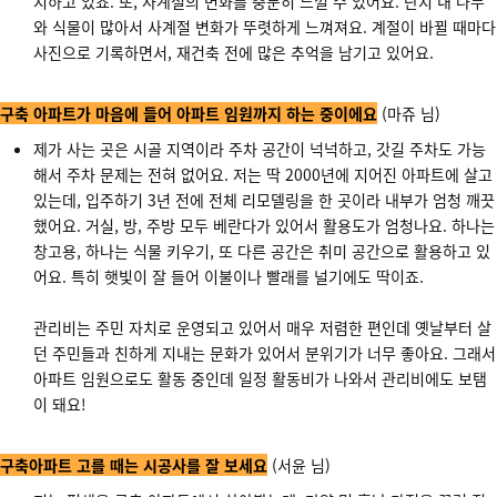
지하고 있죠. 또, 사계절의 변화를 충분히 느낄 수 있어요. 단지 내 나무
와 식물이 많아서 사계절 변화가 뚜렷하게 느껴져요. 계절이 바뀔 때마다
사진으로 기록하면서, 재건축 전에 많은 추억을 남기고 있어요.
구축 아파트가 마음에 들어 아파트 임원까지 하는 중이에요
(마쥬 님)
제가 사는 곳은 시골 지역이라 주차 공간이 넉넉하고, 갓길 주차도 가능
해서 주차 문제는 전혀 없어요. 저는 딱 2000년에 지어진 아파트에 살고
있는데, 입주하기 3년 전에 전체 리모델링을 한 곳이라 내부가 엄청 깨끗
했어요. 거실, 방, 주방 모두 베란다가 있어서 활용도가 엄청나요. 하나는
창고용, 하나는 식물 키우기, 또 다른 공간은 취미 공간으로 활용하고 있
어요. 특히 햇빛이 잘 들어 이불이나 빨래를 널기에도 딱이죠.
관리비는 주민 자치로 운영되고 있어서 매우 저렴한 편인데 옛날부터 살
던 주민들과 친하게 지내는 문화가 있어서 분위기가 너무 좋아요. 그래서
아파트 임원으로도 활동 중인데 일정 활동비가 나와서 관리비에도 보탬
이 돼요!
구축아파트 고를 때는 시공사를 잘 보세요
(서윤 님)