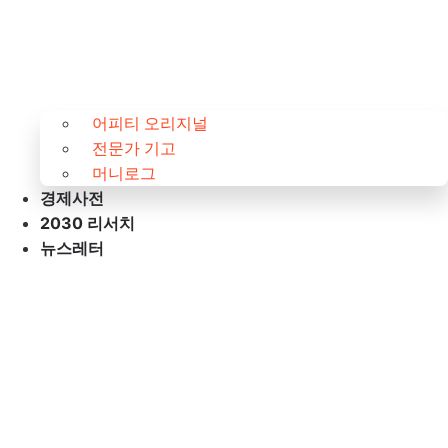
어피티 오리지널
전문가 기고
머니로그
경제사전
2030 리서치
뉴스레터