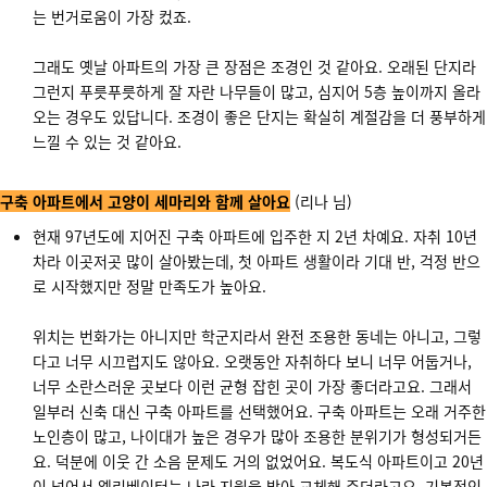
는 번거로움이 가장 컸죠.
그래도 옛날 아파트의 가장 큰 장점은 조경인 것 같아요. 오래된 단지라
그런지 푸릇푸릇하게 잘 자란 나무들이 많고, 심지어 5층 높이까지 올라
오는 경우도 있답니다. 조경이 좋은 단지는 확실히 계절감을 더 풍부하게
느낄 수 있는 것 같아요.
구축 아파트에서 고양이 세마리와 함께 살아요
(리나 님)
현재 97년도에 지어진 구축 아파트에 입주한 지 2년 차예요. 자취 10년
차라 이곳저곳 많이 살아봤는데, 첫 아파트 생활이라 기대 반, 걱정 반으
로 시작했지만 정말 만족도가 높아요.
위치는 번화가는 아니지만 학군지라서 완전 조용한 동네는 아니고, 그렇
다고 너무 시끄럽지도 않아요. 오랫동안 자취하다 보니 너무 어둡거나,
너무 소란스러운 곳보다 이런 균형 잡힌 곳이 가장 좋더라고요. 그래서
일부러 신축 대신 구축 아파트를 선택했어요. 구축 아파트는 오래 거주한
노인층이 많고, 나이대가 높은 경우가 많아 조용한 분위기가 형성되거든
요. 덕분에 이웃 간 소음 문제도 거의 없었어요. 복도식 아파트이고 20년
이 넘어서 엘리베이터는 나라 지원을 받아 교체해 주더라고요. 기본적인