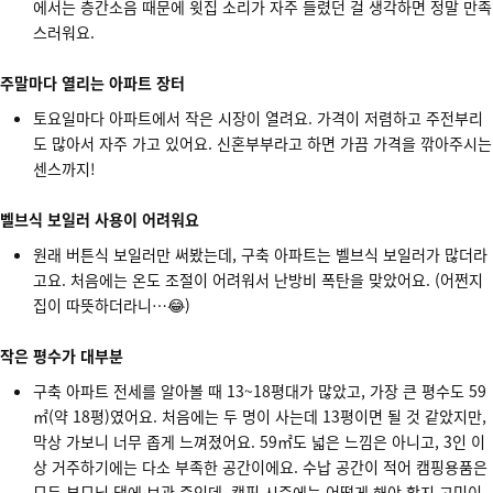
에서는 층간소음 때문에 윗집 소리가 자주 들렸던 걸 생각하면 정말 만족
스러워요.
주말마다 열리는 아파트 장터
토요일마다 아파트에서 작은 시장이 열려요. 가격이 저렴하고 주전부리
도 많아서 자주 가고 있어요. 신혼부부라고 하면 가끔 가격을 깎아주시는
센스까지!
벨브식 보일러 사용이 어려워요
원래 버튼식 보일러만 써봤는데, 구축 아파트는 벨브식 보일러가 많더라
고요. 처음에는 온도 조절이 어려워서 난방비 폭탄을 맞았어요. (어쩐지
집이 따뜻하더라니…😂)
작은 평수가 대부분
구축 아파트 전세를 알아볼 때 13~18평대가 많았고, 가장 큰 평수도 59
㎡(약 18평)였어요. 처음에는 두 명이 사는데 13평이면 될 것 같았지만,
막상 가보니 너무 좁게 느껴졌어요. 59㎡도 넓은 느낌은 아니고, 3인 이
상 거주하기에는 다소 부족한 공간이에요. 수납 공간이 적어 캠핑용품은
모두 부모님 댁에 보관 중인데, 캠핑 시즌에는 어떻게 해야 할지 고민이