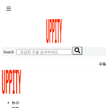
콘
텐
츠
로
건
너
뛰
기
Search
구독
뉴스