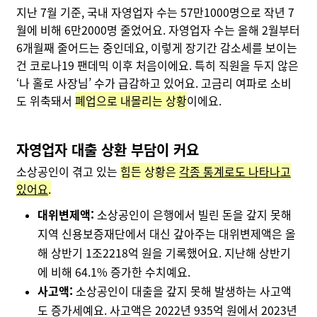
지난 7월 기준, 국내 자영업자 수는 57만1000명으로 작년 7
월에 비해 6만2000명 줄었어요. 자영업자 수는 올해 2월부터
6개월째 줄어드는 중인데요, 이렇게 장기간 감소세를 보이는
건 코로나19 팬데믹 이후 처음이에요. 특히 직원을 두지 않은
‘나 홀로 사장님’ 수가 급감하고 있어요. 고금리 여파로 소비
도 위축돼서
폐업으로 내몰리는 상황
이에요.
자영업자 대출 상환 부담이 커요
소상공인이 겪고 있는
힘든 상황은
각종 통계로도 나타나고
있어요
.
대위변제액:
소상공인이 은행에서 빌린 돈을 갚지 못해
지역 신용보증재단에서 대신 갚아주는 대위변제액은 올
해 상반기 1조2218억 원을 기록했어요. 지난해 상반기
에 비해 64.1% 증가한 수치예요.
사고액:
소상공인이 대출을 갚지 못해 발생하는 사고액
도 증가세예요. 사고액은 2022년 935억 원에서 2023년