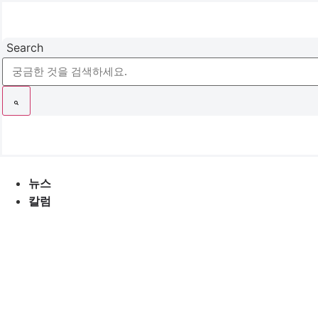
콘
텐
츠
Search
로
건
너
뛰
기
뉴스
칼럼