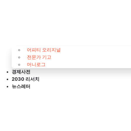
어피티 오리지널
전문가 기고
머니로그
경제사전
2030 리서치
뉴스레터