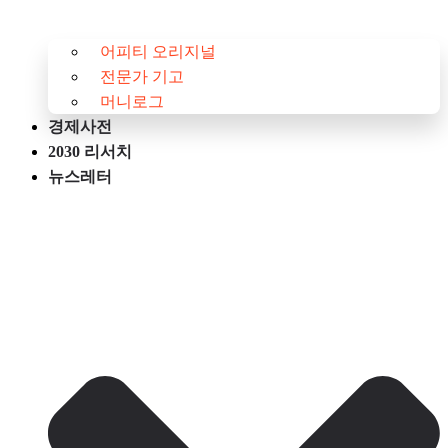
어피티 오리지널
전문가 기고
머니로그
경제사전
2030 리서치
뉴스레터