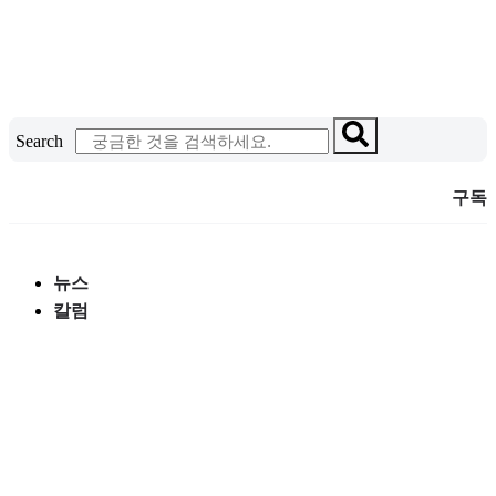
콘
텐
츠
로
건
Search
너
뛰
구독
기
뉴스
칼럼