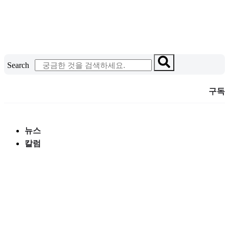
콘
텐
츠
로
건
Search
너
뛰
구독
기
뉴스
칼럼