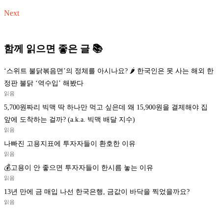
Next
함께 읽으면 좋은 글 📚
‘스위트 불닭볶음면’의 정체를 아시나요? 🌶️ 한국인은 못 사는 해외 한
정판 불닭 ‘역수입’ 해봤다
읽음
5,700원짜리 빅맥 딱 하나만 먹고 싶은데 왜 15,900원을 결제해야 집
앞에 도착하는 걸까? (a.k.a. 빅맥 배달 지수)
읽음
나빠진 고용지표에 투자자들이 환호한 이유
읽음
💰고용이 안 좋으면 투자자들이 한시름 놓는 이유
읽음
13년 만에 금 매입 나선 한국은행, 금값이 바닥을 찍었을까요?
읽음