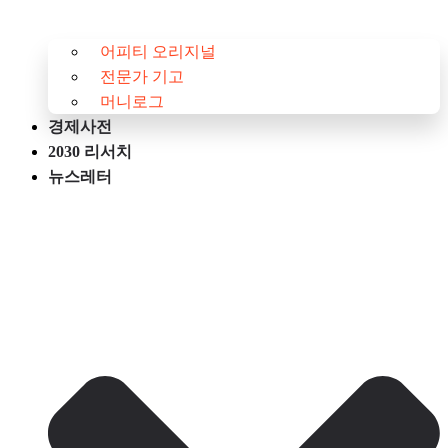
어피티 오리지널
전문가 기고
머니로그
경제사전
2030 리서치
뉴스레터