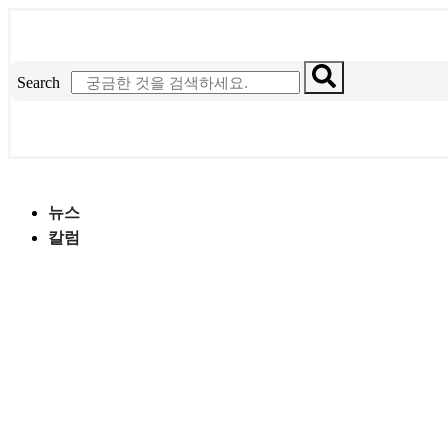
콘
텐
츠
Search
로
건
너
뛰
기
뉴스
칼럼