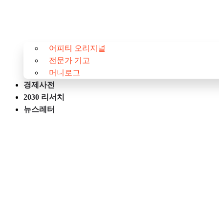
어피티 오리지널
전문가 기고
머니로그
경제사전
2030 리서치
뉴스레터