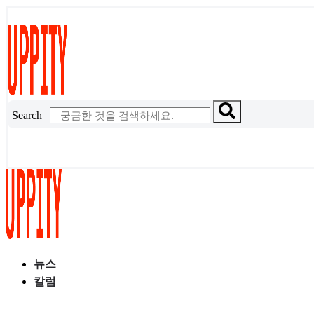
콘
텐
츠
로
건
너
Search
뛰
기
뉴스
칼럼