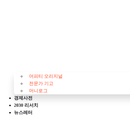
어피티 오리지널
전문가 기고
머니로그
경제사전
2030 리서치
뉴스레터