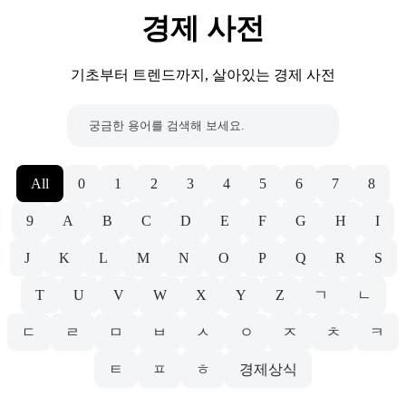
경제 사전
기초부터 트렌드까지, 살아있는 경제 사전
All
0
1
2
3
4
5
6
7
8
9
A
B
C
D
E
F
G
H
I
J
K
L
M
N
O
P
Q
R
S
T
U
V
W
X
Y
Z
ㄱ
ㄴ
ㄷ
ㄹ
ㅁ
ㅂ
ㅅ
ㅇ
ㅈ
ㅊ
ㅋ
ㅌ
ㅍ
ㅎ
경제상식