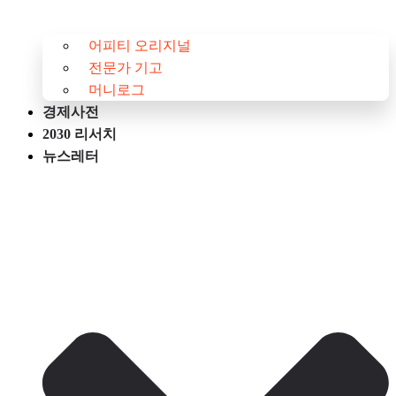
어피티 오리지널
전문가 기고
머니로그
경제사전
2030 리서치
뉴스레터