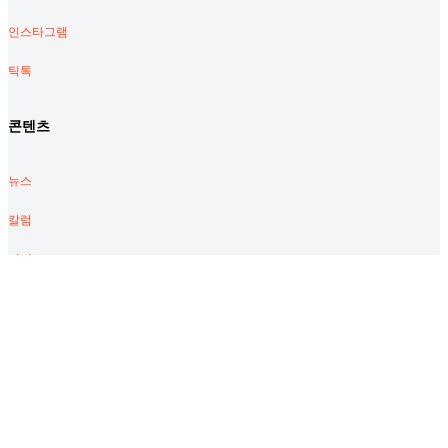
인스타그램
틱톡
콘텐츠
뉴스
칼럼
머니로그
2030 리서치
서비스
이용약관
개인정보처리방침