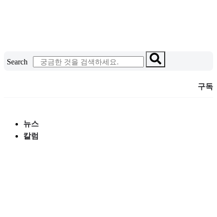
콘
텐
츠
로
건
Search
너
뛰
구독
기
뉴스
칼럼