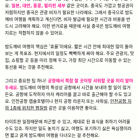
요.
일본, 대만, 홍콩, 필리핀 세부
같은 곳이죠. 중국도 가깝고 항공권이
저렴하지만 중국은 관광 비자가 필요한 나라예요. 그래서 중국으로 밤도
깨비 여행을 계획하고 계신다면, 비자 발급에 필요한 시간과 비용을 반
드시 고려해야 해요. 이런 번거로움 때문에 사실 중국은 밤도깨비 여행
지로는 적합하지 않을 수 있어요.
밤도깨비 여행의 핵심은 ‘효율’이에요. 짧은 시간 안에 최대한 많이 돌아
보는 게 목표죠. 현지에서의 일정도 빡빡하게 짜야 해요. 주요 관광지, 맛
집, 쇼핑할 곳 등을 미리 정해 두고, 가장 최단 시간으로 이동할 수 있는
동선을 짜는 것을 추천해요.
그리고 중요한 팁 하나!
공항에서 쪽잠 잘 곳이랑 샤워할 곳을 미리 알아
두세요.
밤도깨비 여행의 특성상 공항에서 시간을 보내야 할 일이 많거
든요. 공항에 도착하자 마자
캐리어를 끌고 바로 출근해야 할 수도 있고
요. 인천공항 캡슐호텔이나 현지 공항 라운지 또는 샤워실,
인천공항 지
하 1층에 위치한 찜질방
같은 곳을 이용하면 좋아요.
타이트한 일정때문에 피곤할 수 있고, 제대로 된 휴식을 취하기 어려울
수도 있죠. 하지만 일도 놓치기 싫고, 여행도 포기하기 싫은 욕심쟁이라
면 짧고 굵게 밤도깨비 여행을 다녀오는 걸 추천해요.