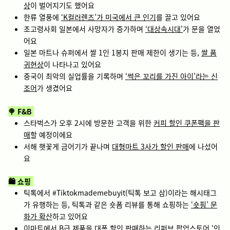
상
이 벌어지기도 했어요
한류 열풍에
‘K컬러렌즈’가 미국에서 큰 인기
를 끌고 있어요
초고령사회 일본에서 사망자가 증가하며
‘대상속시대’
가 문을 열었
어요
일본 마트나 슈퍼에서 쌀 1인 1봉지 판매 제한이 생기는 등,
쌀 품
귀현상
이 나타나고 있어요
중국이 최악의 실업률을 기록하며
‘썩은 꼬리를 가진 아이’라는 신
조어
가 생겼어요
🍭 F&B
스타벅스가 오후 2시에 방문한 고객을 위한
커피 할인 쿠폰팩을 판
매
할 예정이에요
서해 햇꽃게 금어기가 끝나며
대형마트 3사가 할인 판매
에 나섰어
요
🛍️ 쇼핑
틱톡에서 #Tiktokmademebuyit(틱톡 보고 삼)이라는 해시태그
가 유행하는 등, 틱톡과 같은 숏폼 리뷰를 통해 쇼핑하는
‘숏핑’ 문
화가 확산
하고 있어요
이마트에서 B급 제품을 대폭 할인 판매하는
리퍼브 팝업스토어 ‘인