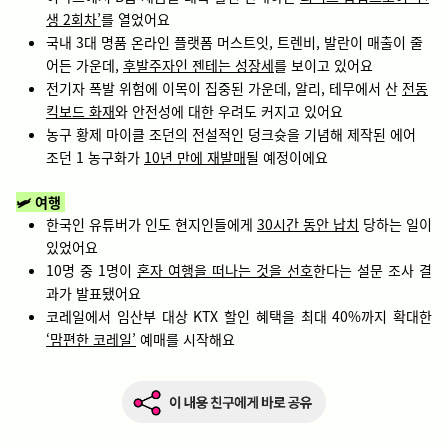
생 2회차’
를 열었어요
국내 3대 명품 온라인 플랫폼 머스트잇, 트렌비, 발란이 매출이 줄
어든 가운데,
후발주자인 젠테는 성장세
를 보이고 있어요
전기자 폭발 위험에 이목이 집중된 가운데, 알리, 테무에서 산
전동
킥보드 화재
와 안전성에 대한 우려도 커지고 있어요
농구 황제 마이클 조던의 전설적인 덩크슛을 기념해 제작된 에어
조던 1 농구화가
10년 만에 재발매
될 예정이에요
🛩️ 여행
한국인 유튜버가 인도 현지인들에게
30시간 동안 납치
당하는 일이
있었어요
10명 중 1명이
혼자 여행을 떠나는 것을 선호
한다는 설문 조사 결
과가 발표됐어요
코레일에서 임산부 대상 KTX 할인 혜택을 최대 40%까지 확대한
‘맘편한 코레일’
예매를 시작해요