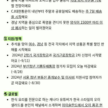
할 전망이에요
CJ대한통운이 내년부터 주말과 공휴일에도 배송하는
주 7일 배송
을 시작
해요
경남 지역을 중심으로 폭염을 견디지 못한
양식어 1500만 마리 이
상 폐사
하는 일이 벌어졌어요
🗓️ 지원/정책
추석을 맞아
여수
,
경남
등 전국 각지에서 지역 상품권 특별 할인 판
매를 시작해요
2024년
2학기 국가장학금
과
국가근로장학금
2차 신청이 시작됐
어요 (~9/11)
2024년
부산청년 기쁨두배통장
참가자 모집이 오늘 마감돼요
(~8/28)
2024년
서울 청년 부동산 중개보수 및 이사비
지원사업 참여자가
곧 마감돼요 (~8/30)
🌎
글로벌
한식 요리를 전문으로 하는 캐나다 유튜버가 한국 스타일의 오이
샐러드를 본인의 채널에서 소개하며
아이슬란드에서 오이 품귀 현