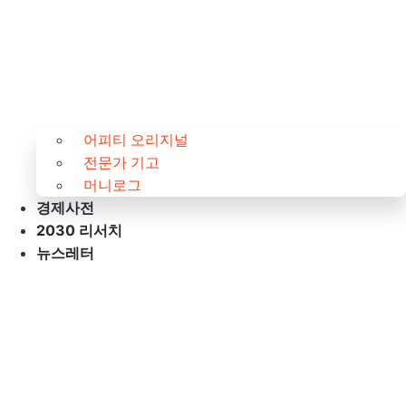
어피티 오리지널
전문가 기고
머니로그
경제사전
2030 리서치
뉴스레터