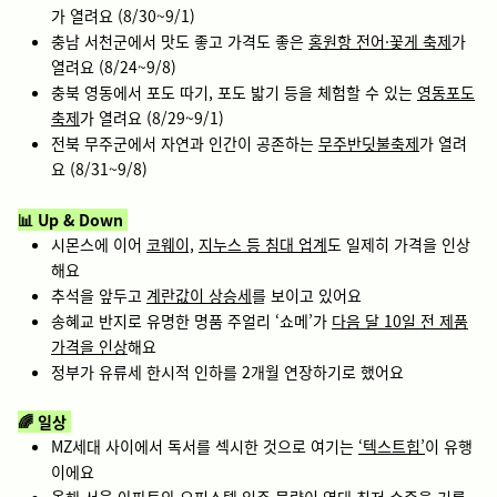
가 열려요 (8/30~9/1)
충남 서천군에서 맛도 좋고 가격도 좋은
홍원항 전어·꽃게 축제
가
열려요 (8/24~9/8)
충북 영동에서 포도 따기, 포도 밟기 등을 체험할 수 있는
영동포도
축제
가 열려요 (8/29~9/1)
전북 무주군에서 자연과 인간이 공존하는
무주반딧불축제
가 열려
요 (8/31~9/8)
📊 Up & Down
시몬스에 이어
코웨이,
지누스 등 침대 업계
도 일제히 가격을 인상
해요
추석을 앞두고
계란값이 상승세
를 보이고 있어요
송혜교 반지로 유명한 명품 주얼리 ‘쇼메’가
다음 달 10일 전 제품
가격을 인상
해요
정부가
유류세 한시적 인하를 2개월 연장
하기로 했어요
🌈 일상
MZ세대 사이에서 독서를 섹시한 것으로 여기는
‘텍스트힙’
이 유행
이에요
올해 서울 아파트와 오피스텔 입주 물량이
역대 최저 수준을 기록