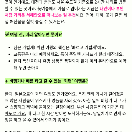
곳이 인기예요. 대전과 춘천도 서울·수도권 기준으로 2시간 내외로 방문
할 수 있는 곳이죠. 늦여름에서 가을로 넘어가는 지금은
태안이나 부안
처럼 가까운 서해안으로 떠나보는 걸 추천
해요. 전어, 대하, 꽃게 같은 제
철 해산물을 실컷 즐길 수 있거든요.
💡 여행 전, 미리 알아두면 좋아요
짐은 가볍게! 퀵턴 여행의 핵심은 ‘빠르고 가볍게’예요.
교통편은 미리 예약하세요. 특히 주말엔 기차표가 빨리 매진돼요.
현지 특산물이나 유명 상품은 품절되지 않게 미리 온라인으로 예약
해 두면 좋아요.
✈️ 비행기나 배를 타고 갈 수 있는 ‘퀵턴’ 여행은?
한때, 일본으로의 퀵턴 여행도 인기였어요. 특히 엔화 가치가 떨어졌을
때 많은 사람들이 위스키나 명품을 사러 갔죠. 아침 일찍 비행기 타고 가
서 쇼핑하고 저녁에 돌아오는 일정이에요.
부산 사람들은 더 가까운 대
마도로 가요.
배 타고 한 시간 반이면 도착하거든요. 당일치기로 면세 쇼
핑을 하고 올 수 있어서 인기가 좋아요.