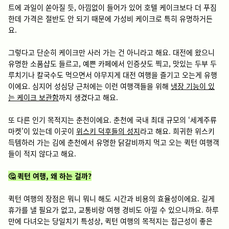
트에 과일이 쏟아질 듯, 아낌없이 들어가 있어 호텔 케이크보다 더 푸짐
한데 가격은 절반도 안 되기 때문에 가성비 케이크로 특히 유명하거든
요.
그렇다고 단순히 케이크만 사러 가는 건 아니라고 해요. 대전에 왔으니
유명한 소품샵도 들르고, 예쁜 카페에서 인증샷도 찍고, 맛있는 두부 두
루치기나 칼국수도 먹으면서 야무지게 대전 여행을 즐기고 오는게 유행
이에요. 심지어 성심당 근처에는 이런 여행객들을 위해
냉장 기능이 있
는 케이크 보관함
까지 생겼다고 해요.
또 다른 인기 목적지는 춘천이에요. 춘천에 국내 최대 규모의 ‘세계주류
마켓’이 있는데 이곳이
위스키 덕후들의 성지
라고 해요. 희귀한 위스키
득템하러 가는 김에 춘천에서 유명한 닭갈비까지 먹고 오는 퀵턴 여행객
들이 적지 않다고 해요.
🤔 퀵턴 여행, 왜 하는 걸까?
퀵턴 여행의 장점은 뭐니 뭐니 해도 시간과 비용의 효율성이에요. 길게
휴가를 낼 필요가 없고, 교통비랑 여행 경비도 아낄 수 있으니까요. 하루
만에 다녀오는 당일치기 특성상, 퀵턴 여행의 목적지는 접근성이 좋은