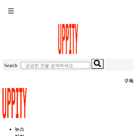
콘
텐
츠
로
건
너
뛰
기
Search
구독
뉴스