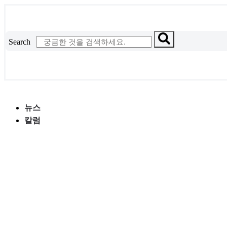
콘
텐
츠
Search
로
건
너
뛰
기
뉴스
칼럼