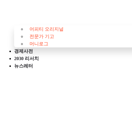
어피티 오리지널
전문가 기고
머니로그
경제사전
2030 리서치
뉴스레터